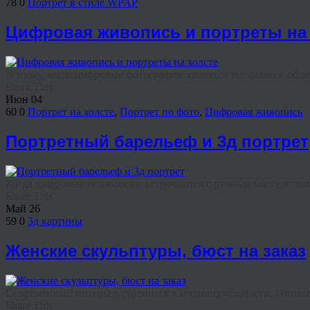
78
0
Портрет в стиле WPAP
Цифровая живопись и портреты на 
В эпоху, когда цифровые фотографии хранятся тысячами в облач
Share This
Июн
04
60
0
Портрет на холсте
,
Портрет по фото
,
Цифровая живопись
Портретный барельеф и 3д портрет
Когда цифровые технологии встречаются с ручным мастерством,
Share This
Май
26
59
0
3д картины
Женские скульптуры, бюст на заказ
Современный интерьер стремится к индивидуальности. Готовые
Share This