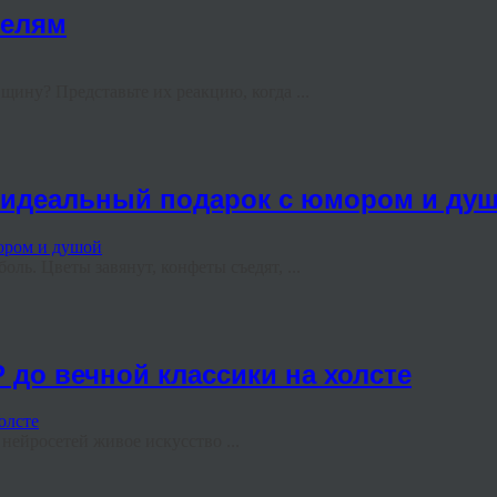
телям
ину? Представьте их реакцию, когда ...
ь идеальный подарок с юмором и ду
ль. Цветы завянут, конфеты съедят, ...
 до вечной классики на холсте
ейросетей живое искусство ...