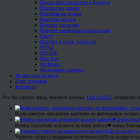
Печать фото на холсте в Вологде
Портрет на дереве
Картины на досках
Картины маслом
Портрет пастелью
Портрет карандашом (имитация)
Скетч
Портрет в стиле Touch Art
WPAP
ГРАНЖ
Поп Арт
Art Brush
Модульные картины
3D фигурка по фото
Идеи подарков
Контакты
Что бы сделать заказ, нажмите кнопку
ЗАКАЗАТЬ
, отправляя 
Всем советую заказывать картины по фотографии только 
Ребята спасибо🙏 огромное за вашу работу❤ очень благод
Удивить супруга подарком получилось))) Есть подруги-х