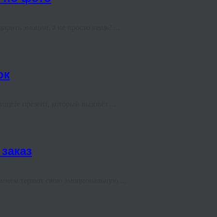
арить эмоции, а не просто вещь? ...
ок
щете презент, который вызовет ...
 заказ
менем теряют свою эмоциональную ...