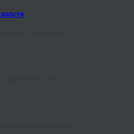
холсте
ных сервисах, люди всё чаще ...
 рождается объект, который ...
 штампованные аксессуары уже не ...