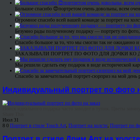
Большое спасибо 😍портретом очень довольны, всем очен
Огромное спасибо всей вашей команде за портрет на холс
Безумно рады полученному подарку — портрету по фото,
Спасибо большое за то, что мы смогли так не ожиданно
ЗАКАЗЫВАЛИ ПОРТРЕТ ПО ФОТО ДЛЯ ДОЧКИ КО ДН
Мы решили сделать ему подарок в виде исторической кар
Спасибо за замечательный портрет-сюрприз на мой день 
Индивидуальный портрет по фото н
Поиск идеального подарка часто заводит в тупик. Цветы завянут
Share This
Июл
31
8
0
Портрет в стиле Touch Art
,
Портрет на холсте
,
Портрет по ф
Портрет в стиле Дрим Арт на холст