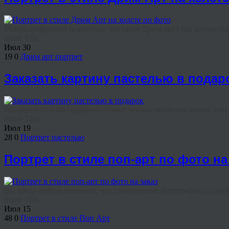
Магия цифрового искусства: что такое Дрим-арт? Вы хотите под
Share This
Июл
30
19
0
Дрим арт портрет
Заказать картину пастелью в подар
Вы ищете способ сохранить самые теплые моменты жизни или и
Share This
Июл
19
28
0
Портрет пастелью
Портрет в стиле поп-арт по фото на
Вы когда-нибудь замечали, что стандартные фотографии со вре
Share This
Июл
15
48
0
Портрет в стиле Поп Арт