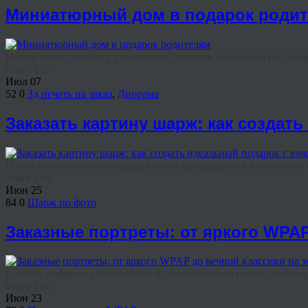
Миниатюрный дом в подарок роди
Ищете по-настоящему уникальный подарок родителям на годовщ
Share This
Июл
07
52
0
3д печать на заказ
,
Диорама
Заказать картину шарж: как создат
Поиск оригинального подарка часто превращается в головную бо
Share This
Июн
25
84
0
Шарж по фото
Заказные портреты: от яркого WPAP
В эпоху цифровых технологий и повсеместного использования н
Share This
Июн
23