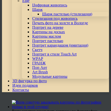
Еще
Цифровая живопись
Шарж
Шарж пастелью (стилизация)
Стилизация под живопись
Печать фото на холсте в Вологде
Портрет на дереве
Картины на досках
Картины маслом
Портрет пастелью
Портрет карандашом (имитация)
Скетч
Портрет в стиле Touch Art
WPAP
ГРАНЖ
Поп Арт
Art Brush
Модульные картины
3D фигурка по фото
Идеи подарков
Контакты