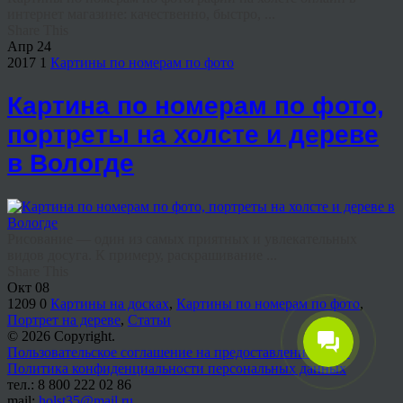
интернет магазине: качественно, быстро, ...
Share This
Апр
24
2017
1
Картины по номерам по фото
Картина по номерам по фото,
портреты на холсте и дереве
в Вологде
Рисование — один из самых приятных и увлекательных
видов досуга. К примеру, раскрашивание ...
Share This
Окт
08
1209
0
Картины на досках
,
Картины по номерам по фото
,
Портрет на дереве
,
Статьи
© 2026 Copyright.
Пользовательское соглашение на предоставление услуг
Политика конфиденциальности персональных данных
тел.: 8 800 222 02 86
mail:
holst35@mail.ru