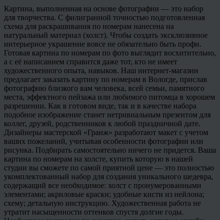
Картина, выполненная на основе фотографии — это набор
для творчества. С филигранной точностью подготовленная
схема для раскрашивания по номерам нанесена на
натуральный материал (холст). Чтобы создать эксклюзивное
интерьерное украшение вовсе не обязательно быть профи.
Готовая картина по номерам по фото выглядит восхитительно,
а с её написанием справится даже тот, кто не имеет
художественного опыта, навыков. Наш интернет-магазин
предлагает заказать картину по номерам в Вологде, прислав
фотографию близкого вам человека, всей семьи, памятного
места, эффектного пейзажа или любимого питомца в хорошем
разрешении. Как в готовом виде, так и в качестве набора
подобное изображение станет нетривиальным презентом для
коллег, друзей, родственников к любой праздничной дате.
Дизайнеры мастерской «Гранж» разработают макет с учетом
ваших пожеланий, учитывая особенности фотографии или
рисунка. Подбирать самостоятельно ничего не придется. Ваша
картина по номерам на холсте, купить которую в нашей
студии вы сможете по самой приятной цене — это полностью
укомплектованный набор для создания уникального шедевра,
содержащий все необходимое: холст с пронумерованными
элементами; акриловые краски; удобные кисти из нейлона;
схему; детальную инструкцию. Художественная работа не
утратит насыщенности оттенков спустя долгие годы.