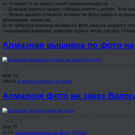
не тускнеют и не теряют своей привлекательности.
— Большую картину можно собирать вместе с детьми. Этот вид
— Можно заказать алмазную мозаику по фотографии в подарок. 
виновником торжества.
Если требуется алмазная мозаика по фото заказать недорого лу
специальный карандаш, комплект страз и лоток для них. Откры
Алмазная вышивка по фото на 
Одним из ярких новинок в мире фотоподарков является алмазн
Share This
Май
19
1084
0
Алмазная мозаика по фото
Алмазное фото на заказ Волог
Это интересный вид домашнего рукоделия, подходящий любител
Share This
Апр
15
513
0
Алмазная мозаика по фото
,
Статьи