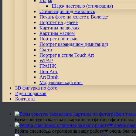
Шарж
Шарж пастелью (стилизация)
Стилизация под живопись
Печать фото на холсте в Вологде
Портрет на дереве
Картины на досках
Картины маслом
Портрет пастелью
Портрет карандашом (имитация)
Скетч
Портрет в стиле Touch Art
WPAP
ГРАНЖ
Поп Арт
Art Brush
Модульные картины
3D фигурка по фото
Идеи подарков
Контакты
Всем советую заказывать картины по фотографии только 
Ребята спасибо🙏 огромное за вашу работу❤ очень благод