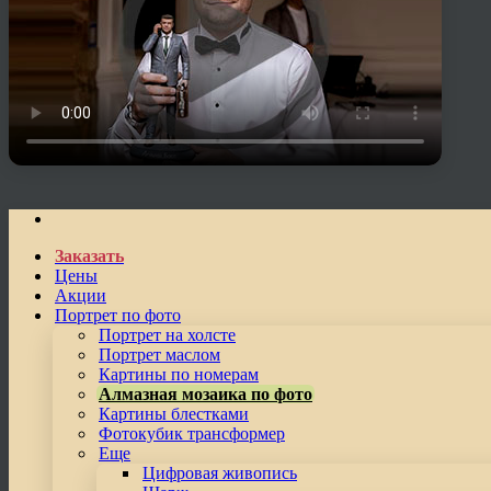
Заказать
Цены
Акции
Портрет по фото
Портрет на холсте
Портрет маслом
Картины по номерам
Алмазная мозаика по фото
Картины блестками
Фотокубик трансформер
Еще
Цифровая живопись