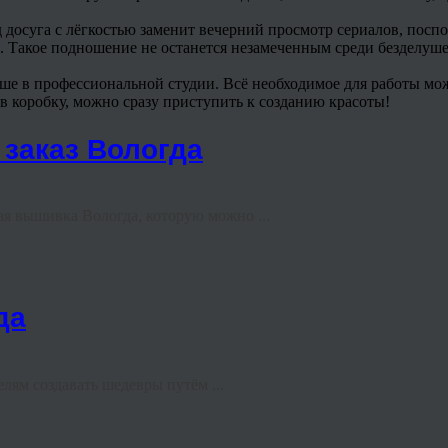
 досуга с лёгкостью заменит вечерний просмотр сериалов, посп
Такое подношение не останется незамеченным среди безделушек,
чше в профессиональной студии. Всё необходимое для работы мож
в коробку, можно сразу приступить к созданию красоты!
заказ Вологда
ая вышивка Вологда, которую можно ...
да
ям создавать шедевры путём ...