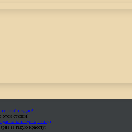
в этой студии!
арна за такую красоту)