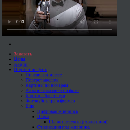
Заказать
Цены
Акции
Портрет по фото
Портрет на холсте
Портрет маслом
Картины по номерам
Алмазная мозаика по фото
Картины блестками
Фотокубик трансформер
Еще
Цифровая живопись
Шарж
Шарж пастелью (стилизация)
Стилизация под живопись