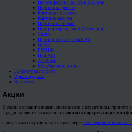
Печать фото на холсте в Вологде
Портрет на дереве
Картины на досках
Картины маслом
Портрет пастелью
Портрет карандашом (имитация)
Скетч
Портрет в стиле Touch Art
WPAP
ГРАНЖ
Поп Арт
Art Brush
Модульные картины
3D фигурка по фото
Идеи подарков
Контакты
Акции
В связи с ограничениями, связанными с карантином, приня
Предоставляется возможность
заказать портрет, шарж или ф
Сделав заказ портрета или шаржа через
веб версию мобильног