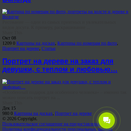
Рисование — один из самых приятных и увлекательных
видов досуга. К примеру, раскрашивание ...
Share This
Окт
08
1209
0
Картины на досках
,
Картины по номерам по фото
,
Портрет на дереве
,
Статьи
Портрет на дереве на заказ для
девушки, с теплом и любовью…
«Особенный подарок для особенного человека» – именно так
можно описать портрет на ...
Share This
Дек
15
980
0
Картины на досках
,
Портрет на дереве
© 2026 Copyright.
Пользовательское соглашение на предоставление услуг
Политика конфиденциальности персональных данных