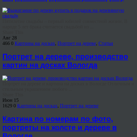
Пятилетие свадьбы – первый юбилей совместной жизни. В
народе 5 лет брака считается свадьбой из ...
Share This
Авг
28
466
0
Картины на досках
,
Портрет на дереве
,
Статьи
Портрет на дереве, производство
картин на досках Вологда
Портрет на дереве и картина на досках в Вологде Отличным и
стильным украшением любого ...
Share This
Июн
15
1629
0
Картины на досках
,
Портрет на дереве
Картина по номерам по фото,
портреты на холсте и дереве в
Вологде