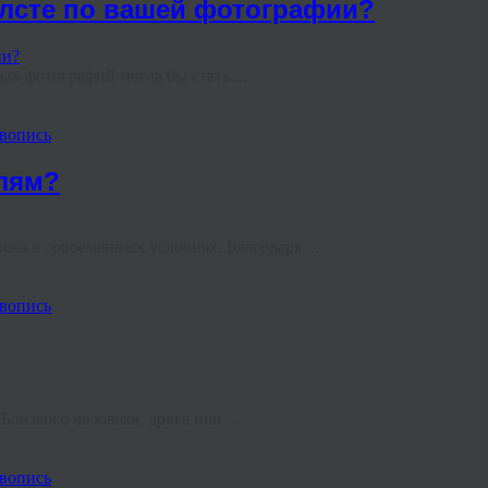
олсте по вашей фотографии?
х фотографий могла бы стать ...
вопись
лям?
ка в современных условиях. Благодаря ...
вопись
лизкого человека, друга или ...
вопись