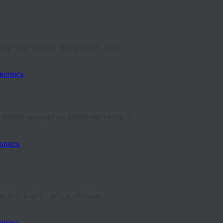
едставительниц прекрасного пола, ...
вопись
риант подарка на любой праздник. В ...
опись
ия 1-2 дня – мечта, ставшая ...
опись