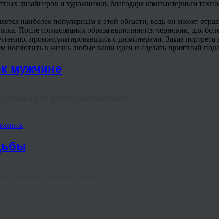
опытных дизайнеров и художников, благодаря компьютерным техн
ляется наиболее популярным в этой области, ведь он может отра
чика. После согласования образа выполняется черновик, для бол
очтению, проконсультировавшись с дизайнерами. Заказ портрета 
ем воплотить в жизнь любые ваши идеи и сделать приятный пода
ок мужчине
аю юбилея или другой знаменательной ...
вопись
дьбы
, которое всегда остается в ...