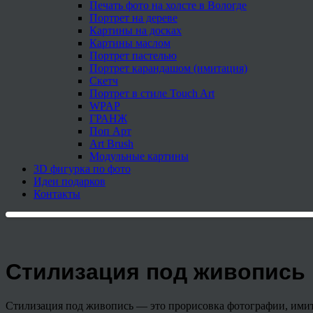
Печать фото на холсте в Вологде
Портрет на дереве
Картины на досках
Картины маслом
Портрет пастелью
Портрет карандашом (имитация)
Скетч
Портрет в стиле Touch Art
WPAP
ГРАНЖ
Поп Арт
Art Brush
Модульные картины
3D фигурка по фото
Идеи подарков
Контакты
Стилизация под живопись
Стилизация под живопись — это прорисовка фотографии, имит