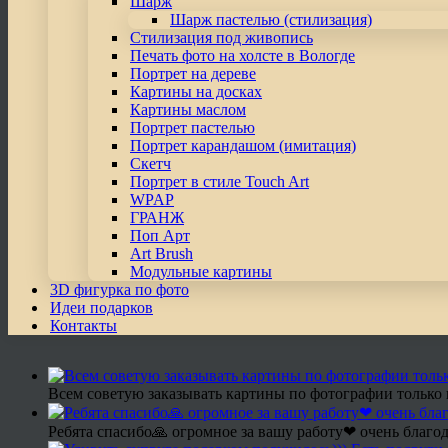
Шарж
Шарж пастелью (стилизация)
Стилизация под живопись
Печать фото на холсте в Вологде
Портрет на дереве
Картины на досках
Картины маслом
Портрет пастелью
Портрет карандашом (имитация)
Скетч
Портрет в стиле Touch Art
WPAP
ГРАНЖ
Поп Арт
Art Brush
Модульные картины
3D фигурка по фото
Идеи подарков
Контакты
Всем советую заказывать картины по фотографии только 
Ребята спасибо🙏 огромное за вашу работу❤ очень благод