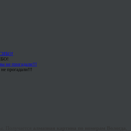
ИБО!
не прогадали!!!
ы. Получается
алмазная картина по номерам Вологда
,