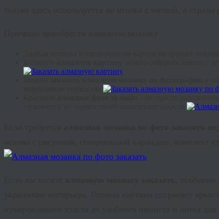
только здесь используется не иголка с ниткой, а стразы 
Причины приобрести алмазную мозаику
Данная техника в изготовлении картин не требует никак
Большую
алмазную картину
можно собирать вместе с де
Можно
заказать алмазную мозаику по фотографии
в по
виновником торжества.
Красивое
алмазное фото за заказ
– не просто развлечение
тускнеют и не теряют своей привлекательности.
Если требуется
алмазная мозаика по фото заказать не
основа с рисунком, специальный карандаш, комплект ст
Если вы хотите
алмазную мозаику заказать
, особенно
украшение интерьера. Готовая картина сохраняет яркост
нумерованного холста до удобного пинцета и лотка для