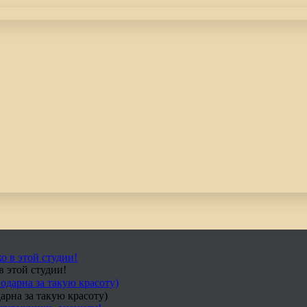
в этой студии!
арна за такую красоту)