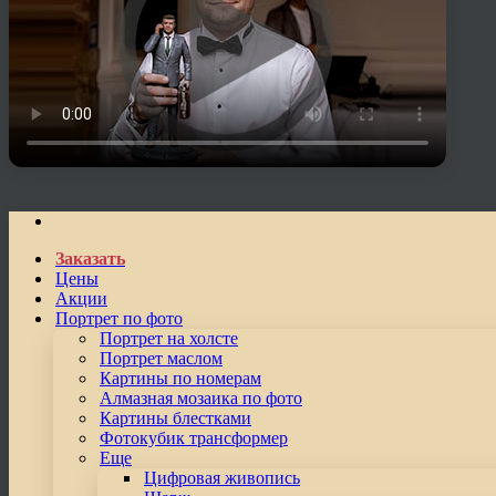
Заказать
Цены
Акции
Портрет по фото
Портрет на холсте
Портрет маслом
Картины по номерам
Алмазная мозаика по фото
Картины блестками
Фотокубик трансформер
Еще
Цифровая живопись