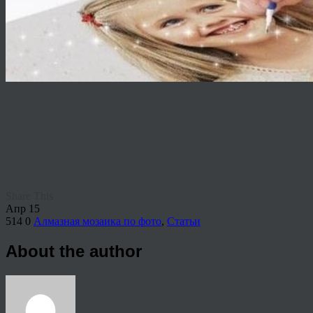
Share This
Апр
15
514
0
Алмазная мозаика по фото
,
Статьи
About the author