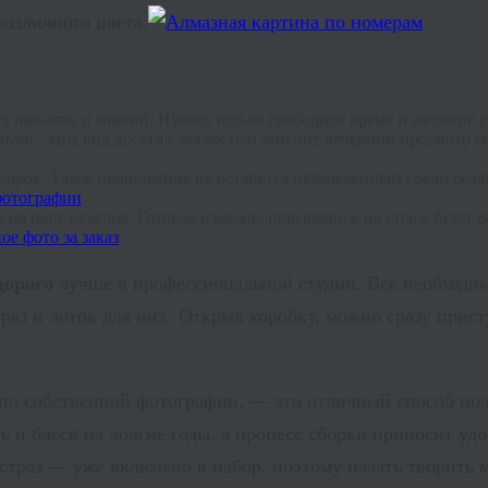
различного цвета.
их навыков и знаний. Нужно только свободное время и желание с
тьми. Этот вид досуга с лёгкостью заменит вечерний просмотр с
дарок. Такое подношение не останется незамеченным среди безде
 на пару вечеров. Готовое изделие, повешенное на стену, будет 
дорого
лучше в профессиональной студии. Всё необходим
раз и лоток для них. Открыв коробку, можно сразу прис
 по собственной фотографии, — это отличный способ по
ь и блеск на долгие годы, а процесс сборки приносит уд
 страз — уже включено в набор, поэтому начать творить 