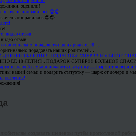
удожники, оценили!
ь очень понравилось 😍😍
те!
 видео отзыв.
 и оригинально порадовать наших родителей…
Ю ЕЕ 18-ЛЕТИЯ!.. ПОДАРОК-СУПЕР!!!! БОЛЬШОЕ СПАС
тины нашей семьи и подарить статуэтку — шарж от дочери и мы 
рождения!
да
 любителям создавать шедевры путём кропотливой работ