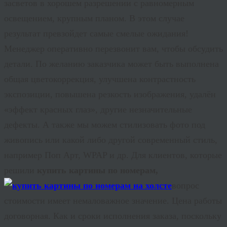
засветов в хорошем разрешении с равномерным
освещением, крупным планом. В этом случае
результат превзойдет самые смелые ожидания!
Менеджер оперативно перезвонит вам, чтобы обсудить
детали. По желанию заказчика может быть выполнена
общая цветокоррекция, улучшена контрастность
экспозиции, повышена резкость изображения, удалён
«эффект красных глаз», другие незначительные
дефекты. А также мы можем стилизовать фото под
живопись или какой либо другой современный стиль,
например Поп Арт, WPAP и др. Для клиентов, которые
решили
купить картины по номерам,
вопрос
стоимости имеет немаловажное значение. Цена работы
договорная. Как и сроки исполнения заказа, поскольку