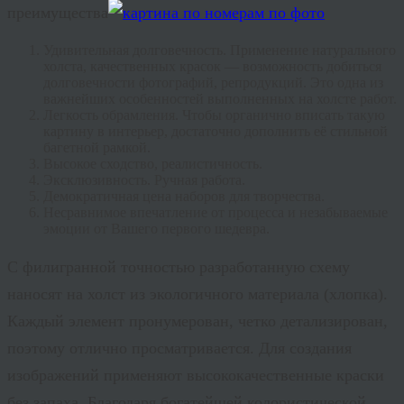
преимущества
Удивительная долговечность. Применение натурального
холста, качественных красок — возможность добиться
долговечности фотографий, репродукций. Это одна из
важнейших особенностей выполненных на холсте работ.
Легкость обрамления. Чтобы органично вписать такую
картину в интерьер, достаточно дополнить её стильной
багетной рамкой.
Высокое сходство, реалистичность.
Эксклюзивность. Ручная работа.
Демократичная цена наборов для творчества.
Несравнимое впечатление от процесса и незабываемые
эмоции от Вашего первого шедевра.
С филигранной точностью разработанную схему
наносят на холст из экологичного материала (хлопка).
Каждый элемент пронумерован, четко детализирован,
поэтому отлично просматривается. Для создания
изображений применяют высококачественные краски
без запаха. Благодаря богатейшей колористической