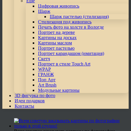
Еще
Цифровая живопись
Шарж
Шарж пастелью (стилизация)
Стилизация под живопись
Печать фото на холсте в Вологде
Портрет на дереве
Картины на досках
Картины маслом
Портрет пастелью
Портрет карандашом (имитация)
Скетч
Портрет в стиле Touch Art
WPAP
ГРАНЖ
Поп Арт
Art Brush
Модульные картины
3D фигурка по фото
Идеи подарков
Контакты