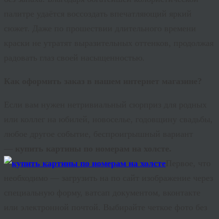
палитре удаётся воссоздать впечатляющий яркий
сюжет. Даже по прошествии длительного времени
краски не утратят выразительных оттенков, продолжая
радовать глаз своей насыщенностью.
Как оформить заказ в нашем интернет магазине?
Если вам нужен нетривиальный сюрприз для родных
или коллег на юбилей, новоселье, годовщину свадьбы,
любое другое событие, беспроигрышный вариант
—
купить картины по номерам на холсте.
Первое, что
необходимо — загрузить на по сайт изображение через
специальную форму, ватсап документом, вконтакте
или электронной почтой. Выбирайте четкое фото без