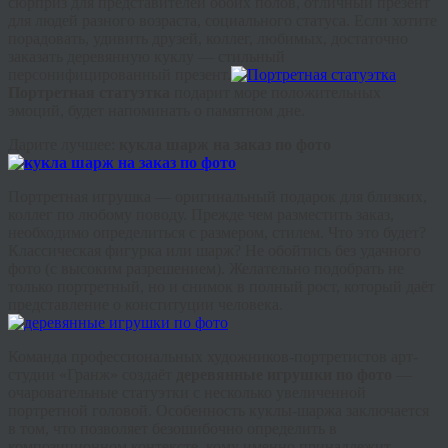
сюрприз для представителей обоих полов, отличный презент
для людей разного возраста, социального статуса. Если хотите
порадовать, удивить друзей, коллег, любимых, достаточно
заказать деревянную куклу — стильный
персонифицированный презент.
Портретная статуэтка
подарит море положительных
эмоций, будет напоминать о памятном дне.
Дарите лучшее:
кукла шарж на заказ по фото
Портретная игрушка — оригинальный подарок для близких,
коллег по любому поводу. Прежде чем разместить заказ,
необходимо определиться с размером, стилем. Что это будет?
Классическая фигурка или шарж? Не обойтись без удачного
фото (с высоким разрешением). Желательно подобрать не
только портретный, но и снимок в полный рост, который даёт
представление о конституции человека.
Команда профессиональных художников-портретистов арт-
студии «Гранж» создаёт
деревянные игрушки по фото
—
очаровательные статуэтки с несколько увеличенной
портретной головой. Особенность куклы-шаржа заключается
в том, что позволяет безошибочно определить в
композиционном контексте, кому именно принадлежит