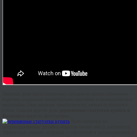
Львиная доля представленных сегодня на рынке сувениров —
изделия, созданные конвейерным способом в промышленных
масштабах. Они лишены самобытности, своего особенного
стиля. Совсем другое дело
деревянные статуэтки купить в
Вологде
на заказ по фотографии.
Выполненные по
индивидуальному дизайну вещицы имеют массу достоинств.
Эффектная «живая» игрушка — приятный и запоминающийся