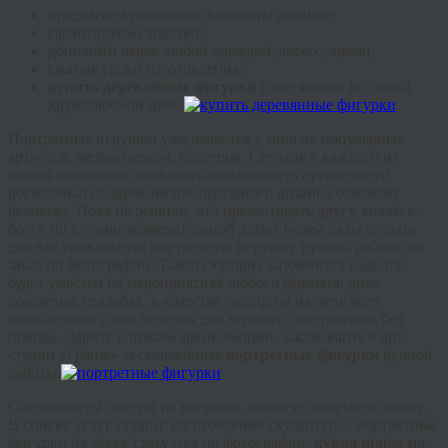
предлагаем различные варианты дизайна;
гарантируем сходство;
дополним шарж любой одеждой, аксессуарами;
сжатые сроки изготовления;
купить деревянные фигурки
у нас можно по самой
дружелюбной цене.
Портретные игрушки уже имеются у многих популярных
артистов, медиа-персон, блогеров. Сегодня у каждого из
наших заказчиков появилась возможность преподнести
роскошный подарок индивидуального дизайна близкому
человеку. Пока не решили, что презентовать другу, коллеге,
боссу по случаю знаменательной даты? Будем рады создать
для вас уникальную портретную игрушку ручной работы на
заказ по фотографии. Такой сюрприз запомнится надолго,
будет уместен на мероприятиях любого формата: днях
рождения, свадьбах, в качестве сюрприза на день всех
влюбленных и как подарок для хорошего настроения, без
повода. Дарите близким яркие эмоции, заказывайте в арт-
студии «Гранж» эксклюзивные
портретные фигурки
ручной
работы.
Специалисты ответят на вопросы, помогут оформить заявку.
В списке услуг студии: изготовление скульптуры, портретные
фигурки на заказ, статуэтка по фотографии,
кукла шарж по