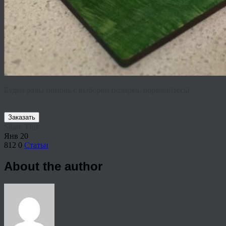
Будем рады помочь с выбором подарка, обращайтесь!
Заказать
Share This
Янв
20
812
0
Статьи
About the author