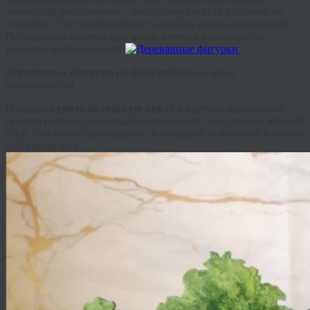
«оживший фотоснимок». Диспропорция тела и головы не
случайна. Этот приём придаёт изделию некую пикантность.
По желанию клиента при заказе имеется возможность
внесения корректировок.
Деревянные фигурки
по фотографиям на заказ:
преимущества
Поводов
купить авторскую куклу
и вручить креативный
сюрприз немало: календарные праздники, выпускной, юбилей
и т.д. Его можно преподнести и женщине, и мужчине к любой
особенной дате.