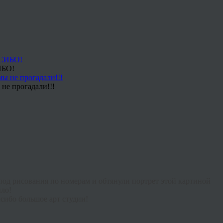
ИБО!
не прогадали!!!
под рисования по номерам и обтянули портрет этой картиной
ыло!
асибо большое арт студии!