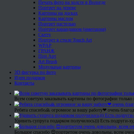
Печать фото на холсте в Вологде
Портрет на дереве
Картины на досках
Картины маслом
Портрет пастелью
Портрет карандашом (имитация)
Скетч
Портрет в стиле Touch Art
WPAP
ГРАНЖ
Поп Арт
Art Brush
Модульные картины
3D фигурка по фото
Идеи подарков
Контакты
Всем советую заказывать картины по фотографии только 
Ребята спасибо🙏 огромное за вашу работу❤ очень благод
Удивить супруга подарком получилось))) Есть подруги-х
Большое спасибо 😍портретом очень довольны, всем очен