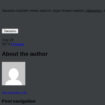
Заказать портрет очень просто, надо только нажать
«Заказать»
,
Заказать
Share This
Апр
29
507
0
Отзывы
About the author
View all articles by Nik
Post navigation