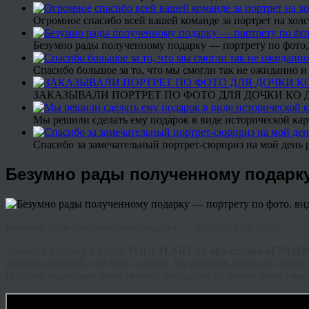
Огромное спасибо всей вашей команде за портрет на холс
Безумно рады полученному подарку — портрету по фото,
Спасибо большое за то, что мы смогли так не ожиданно
ЗАКАЗЫВАЛИ ПОРТРЕТ ПО ФОТО ДЛЯ ДОЧКИ КО ДН
Мы решили сделать ему подарок в виде исторической кар
Спасибо за замечательный портрет-сюрприз на мой день 
Безумно рады полученному подарку
Безумно рады полученному подарку — портрету по фото.
Заказали портрет в стиле
TOUCH ART от арт студии «ГРАН
полурисованной, она была в шоке. Но реакция, когда она понял
Портрет нарисован качественно, доставлен со всеми почестями,