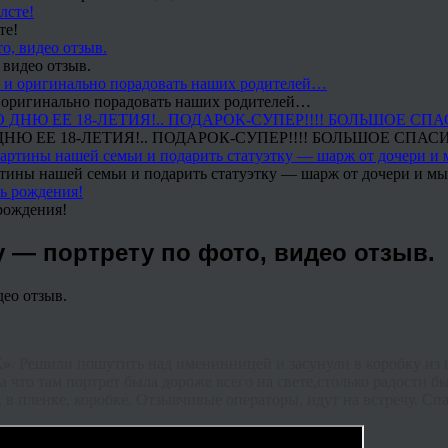
те!
 видео отзыв.
 и оригинально порадовать наших родителей…
Ю ЕЕ 18-ЛЕТИЯ!.. ПОДАРОК-СУПЕР!!!! БОЛЬШОЕ СПАС
тины нашей семьи и подарить статуэтку — шарж от дочери и мы 
рождения!
 — портрету по фото, видео отзыв.
Ж»
. Решили пошутить над именинницей и засунули в коробку из 
а что там портрет была дороже всего на свете,столько радости б
 в пленке, коробке. Отзывчивые операторы, идут на встречу. Сп