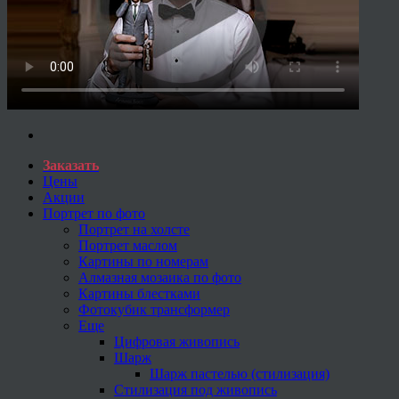
Заказать
Цены
Акции
Портрет по фото
Портрет на холсте
Портрет маслом
Картины по номерам
Алмазная мозаика по фото
Картины блестками
Фотокубик трансформер
Еще
Цифровая живопись
Шарж
Шарж пастелью (стилизация)
Стилизация под живопись