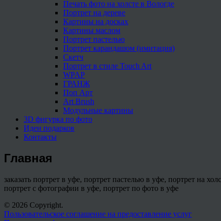
Печать фото на холсте в Вологде
Портрет на дереве
Картины на досках
Картины маслом
Портрет пастелью
Портрет карандашом (имитация)
Скетч
Портрет в стиле Touch Art
WPAP
ГРАНЖ
Поп Арт
Art Brush
Модульные картины
3D фигурка по фото
Идеи подарков
Контакты
Главная
заказать портрет в уфе, портрет пастелью в уфе, портрет на хол
портрет с фотографии в уфе, портрет по фото в уфе
© 2026 Copyright.
Пользовательское соглашение на предоставление услуг