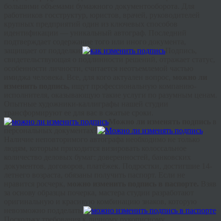
большими объемами бумажного документооборота. Для
работников
госструктур
, юристов, врачей, руководителей
крупных предприятий один из ключевых способов
идентификации — уникальный автограф. Последний
подтверждает содержание того или иного документа,
защищает от подделки.
Подпись,
свидетельствующая о подлинности решений, отражает статус,
особенности личности, считается неотъемлемой частью
имиджа человека. Все, для кого актуален вопрос,
можно ли
изменить подпись,
ищут профессиональную компанию-
исполнителя, оказывающую такие услуги по разумным ценам.
Опытные художники-каллиграфы нашей студии
трансформируют ее для вас в сжатые сроки.
Можно ли изменять подпись
в
персональных документах?
Наличие неповторимого автографа необходимо не только
людям, которым приходится визировать колоссальное
количество деловых бумаг: доверенностей, банковских
документов, договоров, платёжек. Подростки, достигшие 14-
летнего возраста, обязаны получить паспорт. Если не
нравится росчерк,
можно изменить подпись в паспорте.
Взяв
за основу образцы почерка, мастера студии разработают
оригинальную и красивую комбинацию знаков, которую
невозможно подделать.
Поскольку требования к личному рукописному