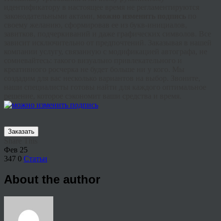
идентификатору в настоящее время не регламентируются
законодательными актами,
можно изменить подпись
по
своему желанию, сформировав ее из букв‑инициалов,
завитков, подчеркиваний и даже графических символов. Все
зависит исключительно от предпочтений. Заказывая в нашей
компании услугу, связанную с модификацией автографа, не
сомневайтесь: такого визуально привлекательного и
креативного росчерка не будет больше ни у кого. Мы
создадим для вас несколько вариантов на выбор. Звоните,
наши специалисты готовы найти для каждого оптимальное
решение, которое сэкономит ваши средства и время.
Заказать
Share This
Фев
25
347
0
Статьи
About the author