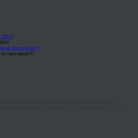
ИБО!
не прогадали!!!
бражение любимой собаки в современном стиле можно
ладельцу животного, особенно, если хозяева души не чают в