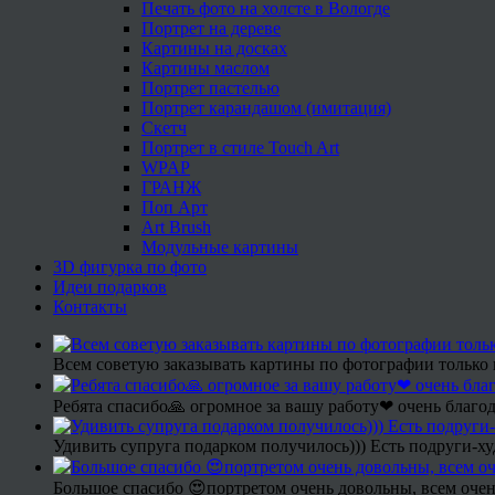
Печать фото на холсте в Вологде
Портрет на дереве
Картины на досках
Картины маслом
Портрет пастелью
Портрет карандашом (имитация)
Скетч
Портрет в стиле Touch Art
WPAP
ГРАНЖ
Поп Арт
Art Brush
Модульные картины
3D фигурка по фото
Идеи подарков
Контакты
Всем советую заказывать картины по фотографии только 
Ребята спасибо🙏 огромное за вашу работу❤ очень благод
Удивить супруга подарком получилось))) Есть подруги-х
Большое спасибо 😍портретом очень довольны, всем очен