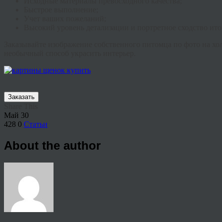
Исходные материалы превосходного качества;
Быстрое выполнение;
Учет ваших пожеланий;
Высокий уровень детализации и портретное сходство ито
Заказывайте изображение собственного питомца по фото на хо
необычный способ украсить интерьер.
Заказать
Share This
Май
30
428
0
Статьи
About the author