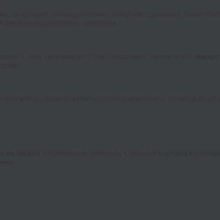
ками, на которых питомцы словно позируют художнику. Такие из
м владельцам домашних животных.
рафии. Стиль вы выбираете самостоятельно. Лучше всего
портре
ерьер.
мастерской вы можете
купить
портрет животного, который будет
ых
на заказ
в современных техниках. Стильная
картина питомца
ремя.