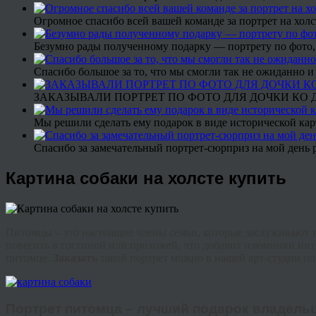
Огромное спасибо всей вашей команде за портрет на холс
Безумно рады полученному подарку — портрету по фото,
Спасибо большое за то, что мы смогли так не ожиданно
ЗАКАЗЫВАЛИ ПОРТРЕТ ПО ФОТО ДЛЯ ДОЧКИ КО ДН
Мы решили сделать ему подарок в виде исторической кар
Спасибо за замечательный портрет-сюрприз на мой день 
Картина собаки на холсте купить
Питомцы – это настоящие члены семьи, которые заслуживают 
повесить в гостиной или прихожей, что добавит изюминки инт
питомце.
Заказать
такой портрет можно в нашей арт-студии по
Портрет питомца – лучший подарок владель