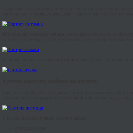
Скорее всего, вы встречали в сети картины с кошками и соба
оригинальным украшением дома, а также прекрасным подарко
Живописный
портрет собаки
выполняется на холсте по фотог
или поп-арт, которые отлично вписываются в современный инт
Если вас интересует
картина щенка
для подарка, то в нашей 
Купить картину собаки на холсте
Наша студия «
Гранж
» предлагает портреты домашних животн
который хочет сохранить память о любимой собаке на долгое в
У нас вы найдете лучшие условия заказа:
Выгодные цены;