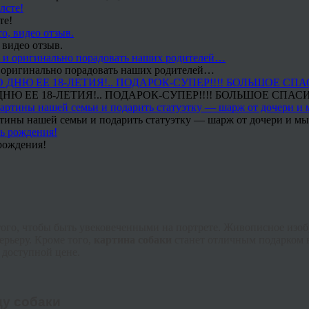
те!
 видео отзыв.
 и оригинально порадовать наших родителей…
Ю ЕЕ 18-ЛЕТИЯ!.. ПОДАРОК-СУПЕР!!!! БОЛЬШОЕ СПАС
тины нашей семьи и подарить статуэтку — шарж от дочери и мы 
рождения!
того, чтобы быть увековеченными на портрете. Живописное изо
ерьеру. Кроме того,
картина собаки
станет отличным подарком в
 доступной цене.
цу собаки