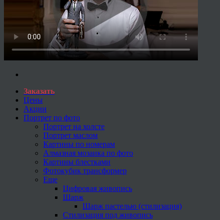
Заказать
Цены
Акции
Портрет по фото
Портрет на холсте
Портрет маслом
Картины по номерам
Алмазная мозаика по фото
Картины блестками
Фотокубик трансформер
Еще
Цифровая живопись
Шарж
Шарж пастелью (стилизация)
Стилизация под живопись