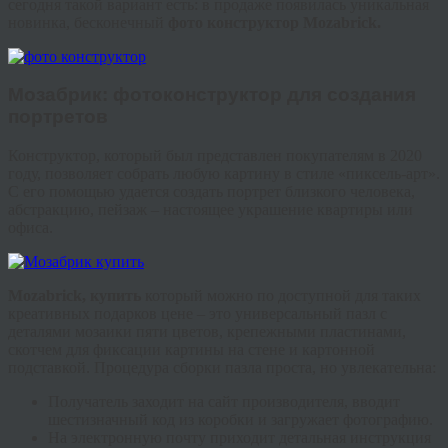
сегодня такой вариант есть: в продаже появилась уникальная
новинка, бесконечный
фото конструктор
Mozabrick
.
Мозабрик
: фото
конструктор
для создания
портретов
Конструктор, который был представлен покупателям в 2020
году, позволяет собрать любую картину в стиле «
пиксель
-арт».
С его помощью удается создать портрет близкого человека,
абстракцию, пейзаж – настоящее украшение квартиры или
офиса.
Mozabrick
, купить
который можно по доступной для таких
креативных подарков цене – это универсальный пазл с
деталями мозаики пяти цветов, крепежными пластинами,
скотчем для фиксации картины на стене и картонной
подставкой. Процедура сборки пазла проста, но увлекательна:
Получатель заходит на сайт производителя, вводит
шестизначный код из коробки и загружает фотографию.
На электронную почту приходит детальная инструкция