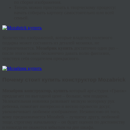
по сборке изображения.
Теперь можно приступать к творческому процессу:
начать собирать картину самостоятельно или всей
семьей.
Количество изображений, которые владелец полезного
подарка может составить из деталей мозаики, не
ограничивается.
Мозабрик
купить
достаточно один раз –
после этого можно бесконечно давать волю фантазии,
чувствуя себя создателем прекрасного.
Почему стоит
купить конструктор
Mozabrick
Мозабрик
конструктор, купить
который арт-студия «
Гранж
»
предлагает по выгодной цене – больше, чем подарок.
Увлекательная новинка развивает мелкую моторику рук
ребенка, помогает интересно и весело провести досуг,
увековечивает любимое изображение. Независимо от того,
кому предназначается
Mozabrik
– лучшему другу, любимой
теще, строгому начальнику – он будет оценен по достоинству
и никогда не окажется забытым на дне шкафа.