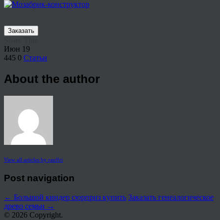
Заказать
Share This
Июн
19
445
0
Статьи
About the author
View all articles by rauffri
Post navigation
←
Большой киндер сюрприз купить
Заказать генеалогическое
древо семьи
→
© 2026 Copyright.