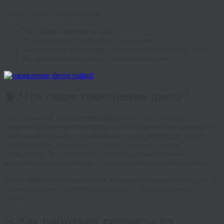
В этой статье мы расскажем:
Что такое оживление фото
Какие сервисы позволяют это сделать
Как выбрать подходящий инструмент под ваши цели
Пошаговые инструкции для начинающих
🧠 Что такое оживление фото?
Под термином
«оживление фото»
понимается процесс
создания динамического контента из статичного изображения.
Чаще всего речь идет об анимации лица: нейросети умеют
добавлять ему движения, эмоции и даже заставлять
«говорить». Это достигается благодаря современным
алгоритмам компьютерного зрения и машинного обучения.
Такой эффект используют как в развлекательных целях, так и
в кино, рекламе, семейных архивах и образовательных
проектах.
🔍 Как работают сервисы по