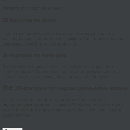
Рассмотрите следующие идеи:
🖼️ Картина по фото
Превратите любимую фотографию в стильную картину
маслом, акварелью или в стиле графики. Отличный подарок
для семьи, друзей или себя любимых.
🧩 Картина по номерам
Хотите немного расслабиться и создать что-то красивое
своими руками? Выбирайте картину по номерам на основе
вашего фото — и наслаждайтесь процессом творчества.
🧑‍🎨 3D-фигурки по индивидуальному заказу
Если вам хочется не просто увидеть изображение, а
подержать его в руках
, закажите 3D-фигурку по фото. Это
может быть мини-портрет вас самих, близкого человека или
даже питомца!