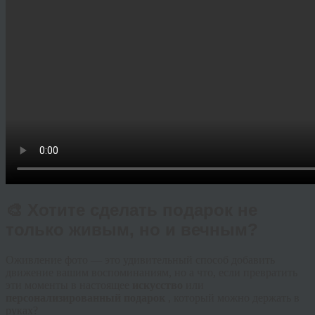
🎨 Хотите сделать подарок не
только живым, но и вечным?
Оживление фото — это удивительный способ добавить
движение вашим воспоминаниям, но а что, если превратить
эти моменты в настоящее
искусство
или
персонализированный подарок
, который можно держать в
руках?