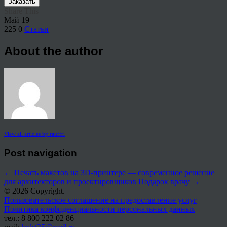
Заказать
Share This
Май
19
225
0
Статьи
About the author
View all articles by rauffri
Post navigation
←
Печать макетов на 3D-принтере — современное решение
для архитекторов и проектировщиков
Подарок врачу
→
© 2026 Copyright.
Пользовательское соглашение на предоставление услуг
Политика конфиденциальности персональных данных
тел.: 8 800 222 02 86