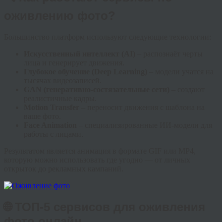
оживлению фото?
Большинство платформ используют следующие технологии:
Искусственный интеллект (AI)
– распознаёт черты
лица и генерирует движения.
Глубокое обучение (Deep Learning)
– модели учатся на
тысячах видеозаписей.
GAN (генеративно-состязательные сети)
– создают
реалистичные кадры.
Motion Transfer
– переносит движения с шаблона на
ваше фото.
Face Animation
– специализированные ИИ-модели для
работы с лицами.
Результатом является анимация в формате GIF или MP4,
которую можно использовать где угодно — от личных
открыток до рекламных кампаний.
🌐 ТОП-5 сервисов для оживления
фото онлайн