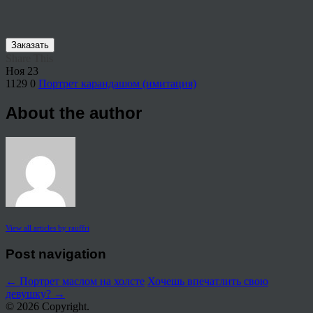
Заказать
Share This
Ноя
23
1129
0
Портрет карандашом (имитация)
About the author
View all articles by rauffri
Post navigation
←
Портрет маслом на холсте
Хочешь впечатлить свою
девушку?
→
© 2026 Copyright.