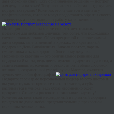
дает спокойно спать. Есть оригинальное решение — портрет
для девушки на заказ! Тогда возникает проблема — где купить
портрет акварелью? Конечно, это лучше всего сделать у
профессионалов, которые могут предоставить образцы своего
творчества, а также выполнят работу качественно и в срок.
Имитация акварели на холсте станет замечательным
презентом для любимой девушки, тем более, что подходящих
случаев
полным полно
. Образ прекрасной и неповторимой
дамы сердца, запечатленный в красках, это
креативный
подарок на День Влюбленных. Заказав портрет, парень
сможет показать, как дорога и близка ему девушка.
Несомненно картина — это оригинальное решение для
подарка на 8 марта, ведь цветы мужчины дарят из года в год, а
замечательный, красочный и реалистичный облик любимой
женщины, сохраненный умелой рукой Мастера, окажется
лучше, чем любая фотография.
Подарите своей даме персональный шедевр вместо цветов и
вы увидите, как загорятся ее глаза от счастья, а губы
расплывутся в улыбке, ведь образ несомненно будет
прекрасен. Стоит ли рисковать и заказывать картину?
Конечно да, ведь такой неожиданный и приятный сюрприз
придется по душе любой представительнице прекрасной
половины человечества.