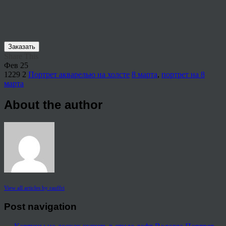
Заказать
Share This
Фев
25
1229
2
Портрет акварелью на холсте
8 марта
,
портрет на 8
марта
About the author
View all articles by rauffri
Post navigation