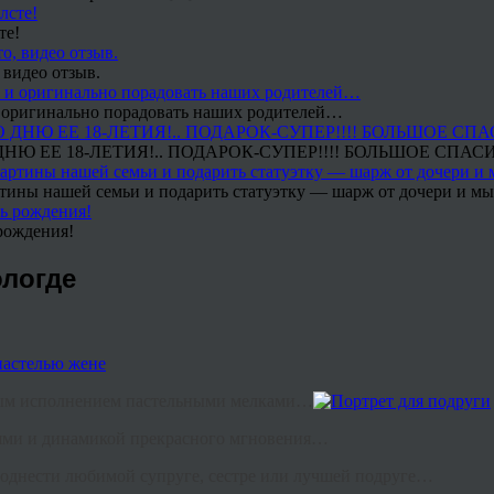
те!
 видео отзыв.
 и оригинально порадовать наших родителей…
Ю ЕЕ 18-ЛЕТИЯ!.. ПОДАРОК-СУПЕР!!!! БОЛЬШОЕ СПАС
тины нашей семьи и подарить статуэтку — шарж от дочери и мы 
рождения!
ологде
чным исполнением пастельными мелками…
иями и динамикой прекрасного мгновения…
поднести любимой супруге, сестре или лучшей подруге…