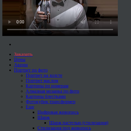
Заказать
Цены
Акции
Портрет по фото
Портрет на холсте
Портрет маслом
Картины по номерам
Алмазная мозаика по фото
Картины блестками
Фотокубик трансформер
Еще
Цифровая живопись
Шарж
Шарж пастелью (стилизация)
Стилизация под живопись