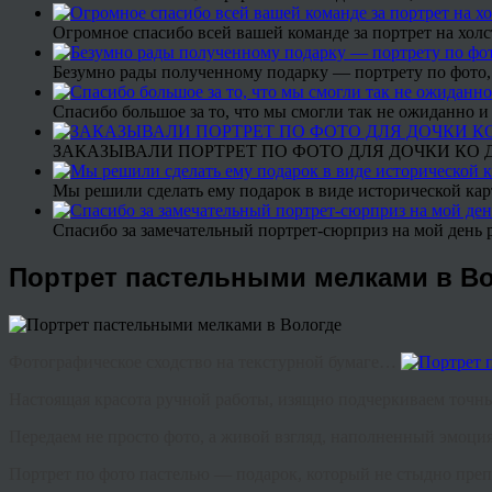
Огромное спасибо всей вашей команде за портрет на холс
Безумно рады полученному подарку — портрету по фото,
Спасибо большое за то, что мы смогли так не ожиданно
ЗАКАЗЫВАЛИ ПОРТРЕТ ПО ФОТО ДЛЯ ДОЧКИ КО ДН
Мы решили сделать ему подарок в виде исторической кар
Спасибо за замечательный портрет-сюрприз на мой день 
Портрет пастельными мелками в В
Фотографическое сходство на текстурной бумаге…
Настоящая красота ручной работы, изящно подчеркиваем то
Передаем не просто фото, а живой взгляд, наполненный эмоц
Портрет по фото пастелью — подарок, который не стыдно пре