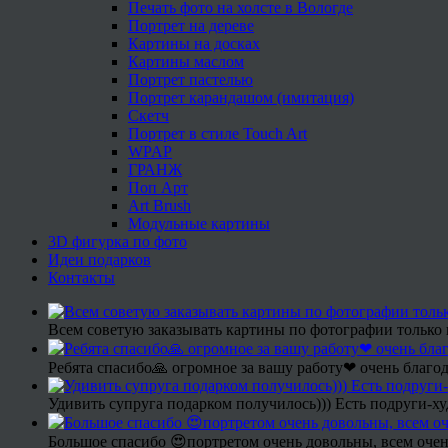
Печать фото на холсте в Вологде
Портрет на дереве
Картины на досках
Картины маслом
Портрет пастелью
Портрет карандашом (имитация)
Скетч
Портрет в стиле Touch Art
WPAP
ГРАНЖ
Поп Арт
Art Brush
Модульные картины
3D фигурка по фото
Идеи подарков
Контакты
Всем советую заказывать картины по фотографии только 
Ребята спасибо🙏 огромное за вашу работу❤ очень благод
Удивить супруга подарком получилось))) Есть подруги-х
Большое спасибо 😍портретом очень довольны, всем очен