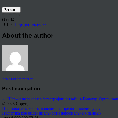
Заказать
Share This
Окт
14
1011
0
Портрет пастелью
About the author
View all articles by rauffri
Post navigation
←
Шаржи на заказ по фотографии онлайн в Вологде
Оригинал
© 2026 Copyright.
Пользовательское соглашение на предоставление услуг
Политика конфиденциальности персональных данных
тел.: 8 800 222 02 86