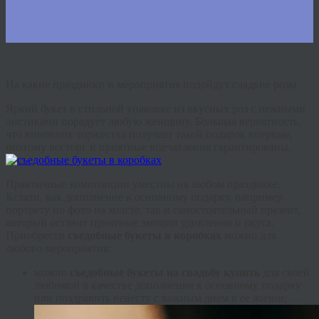
На какие праздники и мероприятия подойдут сладкие розы
Яркий букет в стильной упаковке из вкусных роз с нежными
листиками порадует любую женщину. Большая вероятность,
что виновник торжества получает такой подарок впервые,
поэтому восторг и приятные впечатления гарантированы.
Практичные композиции уместны на любом празднике.
Кстати, как дополнение к основному подарку, например
портрету по фото на холсте, так и самостоятельный презент,
который оставит приятные эмоции удивления и вкуса.
Приобрести
съедобные букеты в коробках
можно для
любого мероприятия:
можно
съедобные букеты на свадьбу купить
для своей
любимой в качестве дополнения к основному подарку
или поздравить невесту с важным днем в ее жизни;