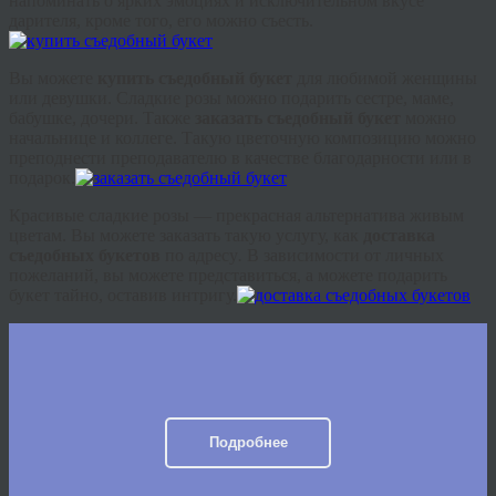
напоминать о ярких эмоциях и исключительном вкусе
дарителя, кроме того, его можно съесть.
Вы можете
купить съедобный букет
для любимой женщины
или девушки. Сладкие розы можно подарить сестре, маме,
бабушке, дочери. Также
заказать съедобный букет
можно
начальнице и коллеге. Такую цветочную композицию можно
преподнести преподавателю в качестве благодарности или в
подарок.
Красивые сладкие розы — прекрасная альтернатива живым
цветам. Вы можете заказать такую услугу, как
доставка
съедобных букетов
по адресу
.
В зависимости от личных
пожеланий, вы можете представиться, а можете подарить
букет тайно, оставив интригу.
Подробнее