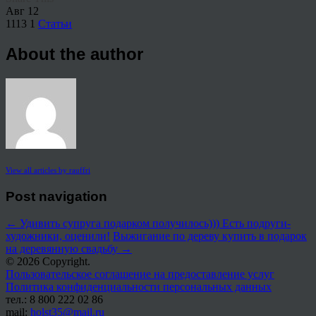
Авг
12
1113
1
Статьи
About the author
View all articles by rauffri
Post navigation
←
Удивить супруга подарком получилось))) Есть подруги-
художники, оценили!
Выжигание по дереву купить в подарок
на деревянную свадьбу
→
© 2026 Copyright.
Пользовательское соглашение на предоставление услуг
Политика конфиденциальности персональных данных
тел.: 8 800 222 02 86
mail:
holst35@mail.ru