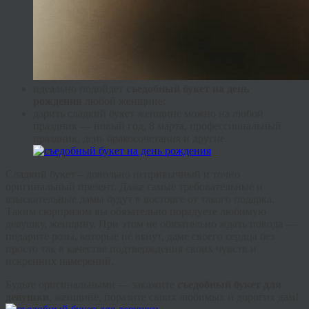
идеально подойдет
съедобный букет на день
рождения
любой женщине;
дарить сладкий букет женщине можно на любой
праздник — новый год, 8 марта, профессиональный
праздник, день бракосочетания и другие.
Сладкий букет – довольно непривычный и точно
оригинальный презент. Даже самые требовательные и
взыскательные дамы будут в восторге от такого подарка.
Таким сюрпризом вы обязательно порадуете любимую
девушку, женщину. При этом не обязательно ждать повода —
подарите розы, которые не вянут, даме своего сердца без
просто так в качестве подтверждения своих чувств и
искренних намерений.
Будьте оригинальными — закажите
съедобный букет для
девушки
, женщине, поразите своих любимых и дорогих дам!