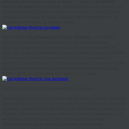
фантазия флористов пошла дальше – в тренде
съедобные
букеты подарки
из сахарной пасты и кокосовой начинки на
подобии конфет Рафаэло, которые не вянут. Сладкие цветы —
новинка 2020 года, активно набирающая популярность на
территории России, да и всего мира.
Цветочные
съедобные букеты для женщин
– отличный
выбор, если вы хотите удивить и быть оригинальным.
Адресат обязательно вспомнит вас, дегустируя лакомства.
Если тот, кому предназначен подарок, любит сладкое, презент
обязательно вызовет удивление, восторг и запомнится
надолго. В оформлении букета присутствуют нежные и яркие
цвета, в составе используется вкусная и полезная сладость.
Срок годности вкусняшек составляет 6 месяцев.
Кому и как дарить столь креативный подарок…
Дамы любят цветы и сюрпризы так же сильно, как и сладости.
Вкусный букет из роз или тюльпанов смотрится оригинально,
красиво, романтично и выглядит как настоящие живые цветы.
Розами в красивой упаковке можно долго наслаждаться, они
не завянут и не потеряют свой шарм даже без воды.
Оригинальный букет будет поднимать настроение,