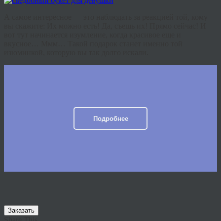
А самое интересное — это наблюдать за реакцией той, кому
вы скажите: Их можно есть! Да, съешь их! Прямо сейчас! И
вот тут начинается изумление, когда красивое еще и
вкусное… Ммм… Такой подарок станет именно той
изюминкой, которую вы так долго искали.
Подробнее
Заказать
Share This