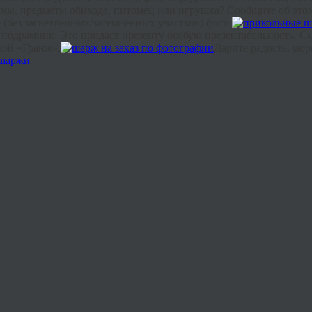
мы, предметы обихода, питомец или игрушка? Сообщите об этом 
 (без
засветленных
/затемненных участков) фото.
 подрамник. Это придаст презенту особую презентабельность. Ск
кой «
Гранж
».
Дарите радость, мор