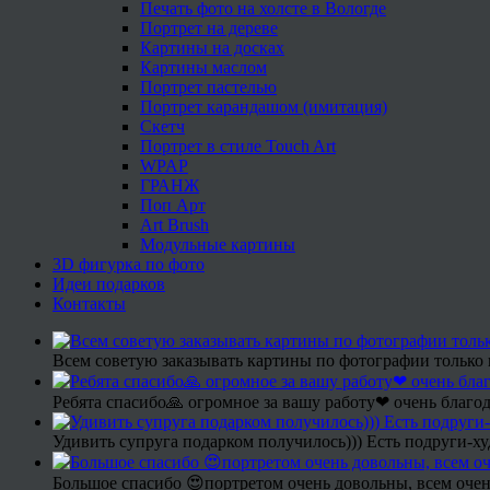
Печать фото на холсте в Вологде
Портрет на дереве
Картины на досках
Картины маслом
Портрет пастелью
Портрет карандашом (имитация)
Скетч
Портрет в стиле Touch Art
WPAP
ГРАНЖ
Поп Арт
Art Brush
Модульные картины
3D фигурка по фото
Идеи подарков
Контакты
Всем советую заказывать картины по фотографии только 
Ребята спасибо🙏 огромное за вашу работу❤ очень благод
Удивить супруга подарком получилось))) Есть подруги-х
Большое спасибо 😍портретом очень довольны, всем очен