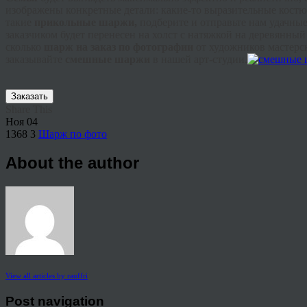
изображены конкретные детали: какие-то выразительные костю
такие
прикольные шаржи,
подберите и отправьте нам удачные
заказчиком будет перенесен на холст с натяжкой на деревянный
сколько
шарж на заказ по фотографии
от художников мастерс
заказывайте
смешные шаржи
в нашей арт-студии.
Заказать
Share This
Ноя
04
1368
3
Шарж по фото
About the author
View all articles by rauffri
Post navigation