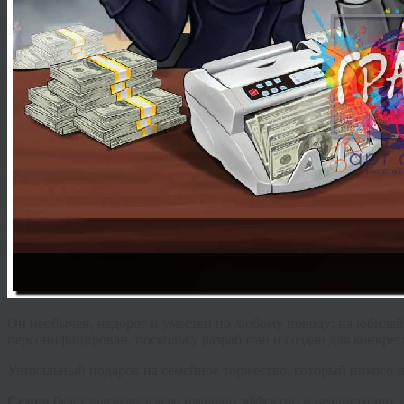
Он необычен, недорог и уместен по любому поводу: на юбилей,
персонифицирован, поскольку разработан и создан для конкрет
Уникальный подарок на семейное торжество, который никого 
Семья
будет выглядеть максимально эффектно и реалистично, 