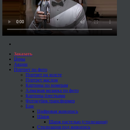
Заказать
Цены
Акции
Портрет по фото
Портрет на холсте
Портрет маслом
Картины по номерам
Алмазная мозаика по фото
Картины блестками
Фотокубик трансформер
Еще
Цифровая живопись
Шарж
Шарж пастелью (стилизация)
Стилизация под живопись