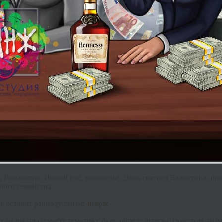
 Рождество, Новый год, новоселье, День святого Валентина, бра
ного семейства.
не оставит равнодушным
: шарж
если вы продумаете тематику, фон, определитесь с сюжетом, раз