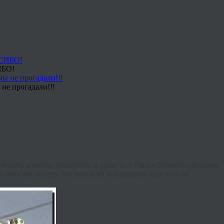
ИБО!
не прогадали!!!
увидеть улыбки, удивление и радость в глазах близких. Лучшим
о любому поводу. Несмотря на кажущуюся простоту он