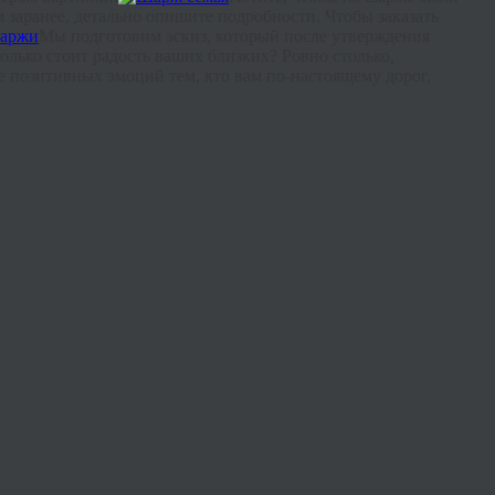
заранее, детально опишите подробности. Чтобы заказать
Мы подготовим эскиз, который после утверждения
олько стоит радость ваших близких? Ровно столько,
е позитивных эмоций тем, кто вам по-настоящему дорог,