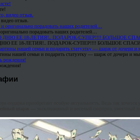
те!
 видео отзыв.
 и оригинально порадовать наших родителей…
Ю ЕЕ 18-ЛЕТИЯ!.. ПОДАРОК-СУПЕР!!!! БОЛЬШОЕ СПАС
тины нашей семьи и подарить статуэтку — шарж от дочери и мы 
рождения!
рафии
ра подарка приобретает особую актуальность. Ведь так хочется 
мейный
шарж —
эксклюзивный и веселый сюрприз, уместный п