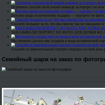
Огромное спасибо всей вашей команде за портрет на холс
Безумно рады полученному подарку — портрету по фото,
Спасибо большое за то, что мы смогли так не ожиданно
ЗАКАЗЫВАЛИ ПОРТРЕТ ПО ФОТО ДЛЯ ДОЧКИ КО ДН
Мы решили сделать ему подарок в виде исторической кар
Спасибо за замечательный портрет-сюрприз на мой день 
Семейный шарж на заказ по фотог
Если приближается праздник, семейное торжество, вопрос выбо
вариантом для людей, обладающих чувством юмора, станет
с
е
обладает всеми качествами отличного презента.