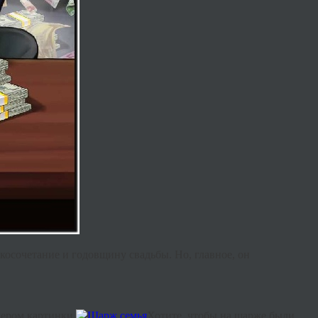
косочетание и годовщину свадьбы. Но, главное, он
мером картинки.
Хотите, чтобы на шарже были