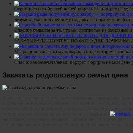
Огромное спасибо всей вашей команде за портрет на холс
Безумно рады полученному подарку — портрету по фото,
Спасибо большое за то, что мы смогли так не ожиданно
ЗАКАЗЫВАЛИ ПОРТРЕТ ПО ФОТО ДЛЯ ДОЧКИ КО ДН
Мы решили сделать ему подарок в виде исторической кар
Спасибо за замечательный портрет-сюрприз на мой день 
Заказать родословную семьи цена
Известное изречение о том, что семья — наследница рода, при
мировоззрении предков бережное отношение к истории рода вс
свадьбы, юбилей, любую памятную дату. Древо династии, офо
помощником в восстановлении семейных традиций.
настоящему интересны сведения, связанные с историей рода, с
составляющая истории семьи. Работа над ним начинается с под