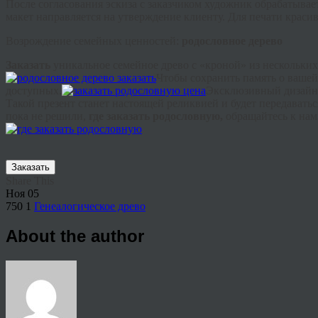
После согласования эскиза с заказчиком художник обрабатыва
макет направляется на утверждение клиенту. Для печати краси
Возрождение семейных ценностей:
родословное дерево
Заказать
уникальное семейное древо с «кроной» из нескольких
Чтобы сохранить память о вашей
доступных.
Эксклюзивный дизайн,
Такой презент станет настоящей реликвией и будет передаватьс
пока не решили,
где заказать родословную,
обращайтесь к нам
Заказать
Share This
Ноя
05
750
1
Генеалогическое древо
About the author