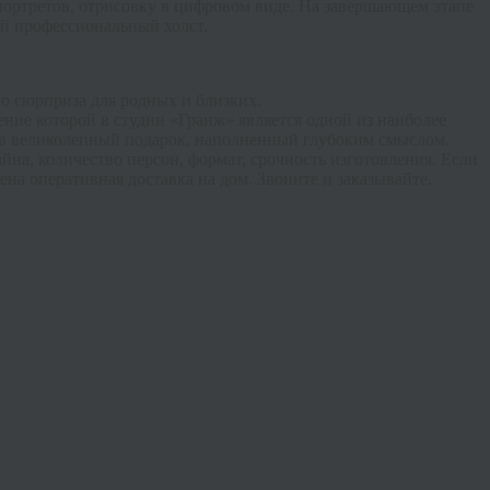
ортретов,
отрисовку
в цифровом виде. На завершающем этапе
й профессиональный холст.
го сюрприза для родных и близких.
ение которой в студии «
Гранж
» является одной из наиболее
 в великолепный подарок, наполненный глубоким смыслом.
айна, количество персон, формат, срочность изготовления. Если
на оперативная доставка на дом. Звоните и заказывайте.