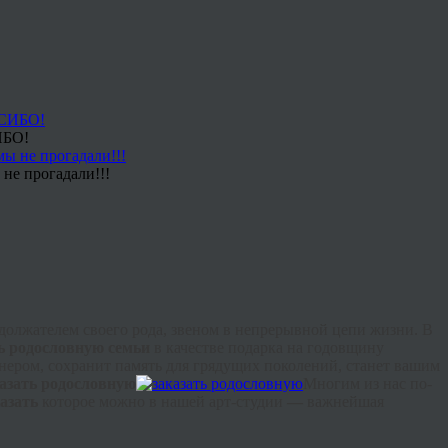
ИБО!
не прогадали!!!
одолжателем своего рода, звеном в непрерывной цепи жизни. В
ь родословную семьи
в качестве подарка на годовщину
ером, сохранит память для грядущих поколений, станет вашим
азать родословную
Многим из нас по-
казать
которое можно в нашей арт-студии
—
важнейшая