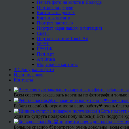
Печать фото на холсте в Вологде
Портрет на дереве
Картины на досках
Картины маслом
Портрет пастелью
Портрет карандашом (имитация)
Скетч
Портрет в стиле Touch Art
WPAP
ГРАНЖ
Поп Арт
Art Brush
Модульные картины
3D фигурка по фото
Идеи подарков
Контакты
Всем советую заказывать картины по фотографии только 
Ребята спасибо🙏 огромное за вашу работу❤ очень благод
Удивить супруга подарком получилось))) Есть подруги-х
Большое спасибо 😍портретом очень довольны, всем очен