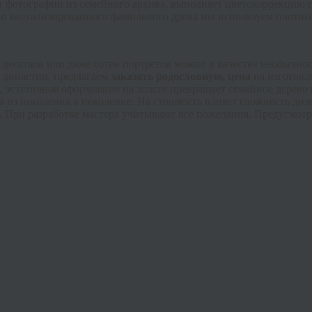
ет фотографии из семейного архива, выполняет
цветокоррекцию
п
во
визуализированного
фамильного древа мы используем плотны
 десятков или даже сотен портретов можно в качестве необычно
 династии, предлагаем
заказать родословную, цена
на изготовл
 эстетичное оформление на холсте превращает семейное дерево
я из поколения в поколение. На стоимость влияет сложность диз
.
При разработке мастера учитывают все пожелания. Предусмотре