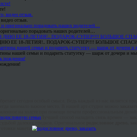
те!
 видео отзыв.
 и оригинально порадовать наших родителей…
Ю ЕЕ 18-ЛЕТИЯ!.. ПОДАРОК-СУПЕР!!!! БОЛЬШОЕ СПАС
тины нашей семьи и подарить статуэтку — шарж от дочери и мы 
рождения!
обретает сегодня особый смысл. Ведь каждый из нас является пр
егда занимало важное место. В нашей арт-студии можно
заказат
рмленное на холсте при помощи печати профессиональным дизайн
Лучший способ наладить связь времен —
зак
 судьбой далеких предков. Оригинальное
родословное древо, за
готовки макета.